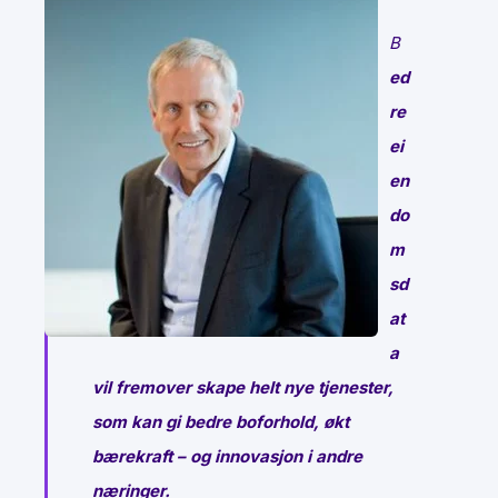
B
ed
re
ei
en
do
m
sd
at
a
vil fremover skape helt nye tjenester,
som kan gi bedre boforhold, økt
bærekraft – og innovasjon i andre
næringer.